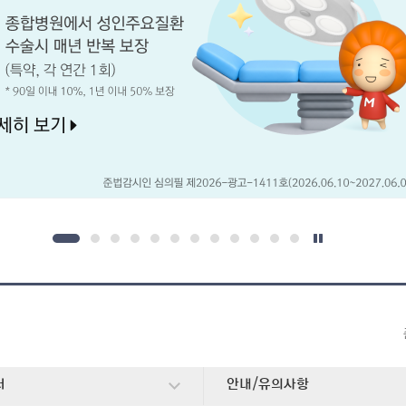
터
안내/유의사항
펼치기