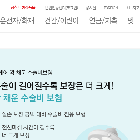
공식 보험상품몰
본인인증센터(로그인)
공시실
FOREIGN
소비자포
/운전자/화재
건강/어린이
연금/저축
펫
 가입상담
#계약확인
#보험계약대출 신청
#장기보험료 납입