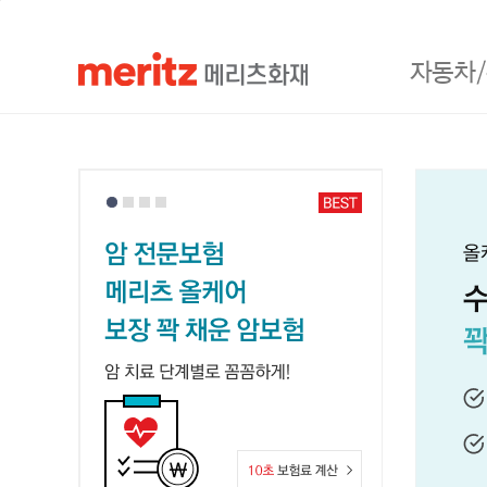
본문 바로가기
대메뉴 바로가기
하단 메뉴 바로가기
검
색
창
열
자동차
기
검
검
색
색
상
메
품
인
어
#신규 보험
안
배
내
너