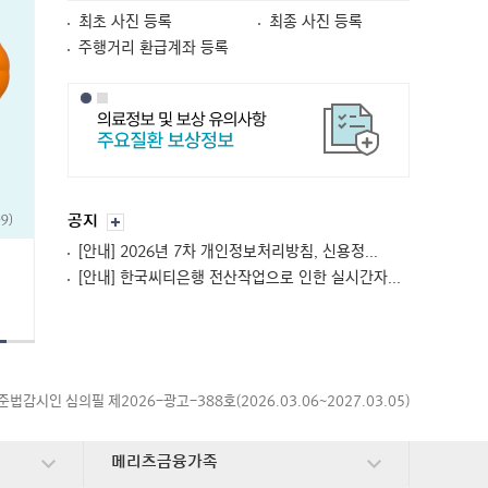
동
고
차
최초 사진 등록
최종 사진 등록
객
주
주행거리 환급계좌 등록
행
거
리
특
약
공
공지
지
[안내] 2026년 7차 개인정보처리방침, 신용정...
[안내] 한국씨티은행 전산작업으로 인한 실시간자...
준법감시인 심의필 제2026-광고-388호(2026.03.06~2027.03.05)
메리츠금융가족
펼치기
펼치기