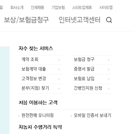
털
회사소개
인재채용
기업보험
스타트업제휴
사이트맵
보상/보험금청구
인터넷고객센터
자
자주 찾는 서비스
주
찾
계약 조회
보험금 청구
는
닫기
보험계약 대출
증명서 발급
서
비
고객정보 변경
보험료 납입
스
본부(지점) 찾기
간병인지원 신청
처
처음 이용하는 고객
음
이
완전판매 모니터링
모바일 인증서 보내기
용
하
자
자동차 주행거리 특약
는